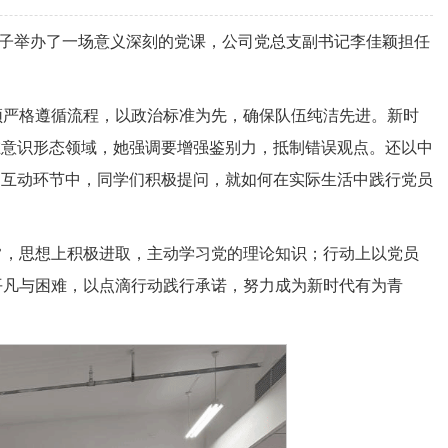
年入党积极分子举办了一场意义深刻的党课，公司党总支副书记李佳颖担任
须严格遵循流程，以政治标准为先，确保队伍纯洁先进。新时
在意识形态领域，她强调要增强鉴别力，抵制错误观点。还以中
。互动环节中，同学们积极提问，就如何在实际生活中践行党员
常，思想上积极进取，主动学习党的理论知识；行动上以党员
平凡与困难，以点滴行动践行承诺，努力成为新时代有为青