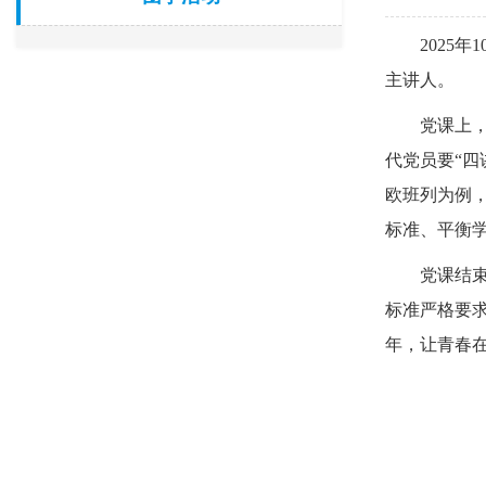
2025
主讲人。
党课上
代党员要“
欧班列为例
标准、平衡
党课结
标准严格要
年，让青春