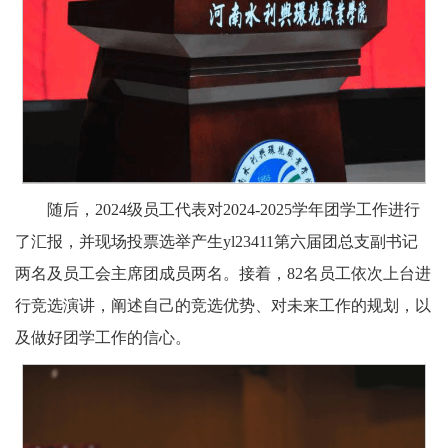
随后，2024级员工代表对2024-2025学年团学工作进行
了汇报，并现场投票选举产生yl23411第六届团总支副书记
两名及员工会主席团成员两名。接着，82名员工依次上台进
行竞选演讲，阐述自己的竞选优势、对未来工作的规划，以
及做好团学工作的信心。